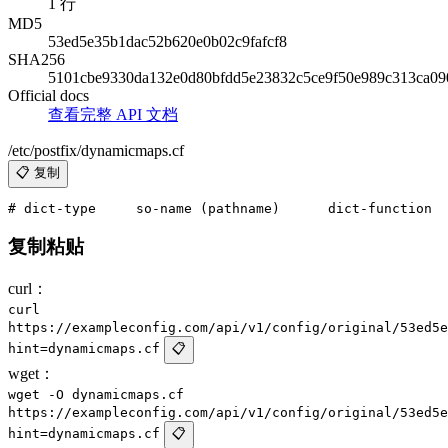
1 行
MD5
53ed5e35b1dac52b620e0b02c9fafcf8
SHA256
5101cbe9330da132e0d80bfdd5e23832c5ce9f50e989c313ca09
Official docs
查看完整 API 文档
/etc/postfix/dynamicmaps.cf
📋 复制
复制粘贴
curl：
curl
https://exampleconfig.com/api/v1/config/original/53ed5e
hint=dynamicmaps.cf
📋
wget：
wget -O dynamicmaps.cf
https://exampleconfig.com/api/v1/config/original/53ed5e
hint=dynamicmaps.cf
📋