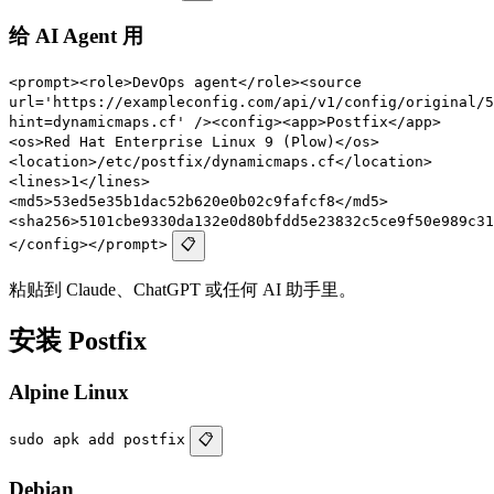
给 AI Agent 用
<prompt><role>DevOps agent</role><source
url='https://exampleconfig.com/api/v1/config/original/5
hint=dynamicmaps.cf' /><config><app>Postfix</app>
<os>Red Hat Enterprise Linux 9 (Plow)</os>
<location>/etc/postfix/dynamicmaps.cf</location>
<lines>1</lines>
<md5>53ed5e35b1dac52b620e0b02c9fafcf8</md5>
<sha256>5101cbe9330da132e0d80bfdd5e23832c5ce9f50e989c31
</config></prompt>
📋
粘贴到 Claude、ChatGPT 或任何 AI 助手里。
安装 Postfix
Alpine Linux
sudo apk add postfix
📋
Debian