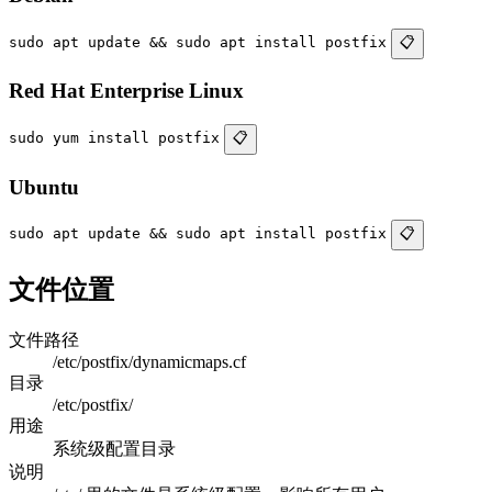
sudo apt update && sudo apt install postfix
📋
Red Hat Enterprise Linux
sudo yum install postfix
📋
Ubuntu
sudo apt update && sudo apt install postfix
📋
文件位置
文件路径
/etc/postfix/dynamicmaps.cf
目录
/etc/postfix/
用途
系统级配置目录
说明