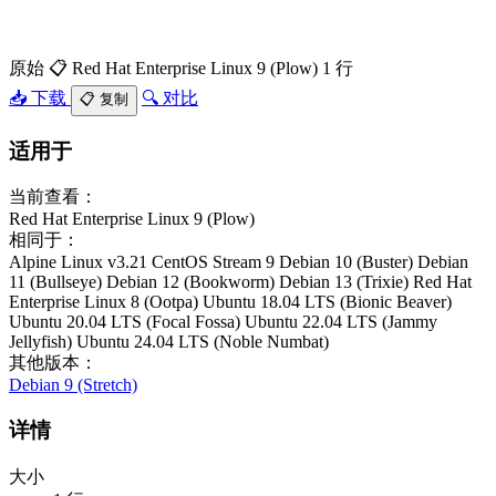
原始
📋 Red Hat Enterprise Linux 9 (Plow)
1 行
📥 下载
🔍 对比
📋 复制
适用于
当前查看：
Red Hat Enterprise Linux 9 (Plow)
相同于：
Alpine Linux v3.21
CentOS Stream 9
Debian 10 (Buster)
Debian
11 (Bullseye)
Debian 12 (Bookworm)
Debian 13 (Trixie)
Red Hat
Enterprise Linux 8 (Ootpa)
Ubuntu 18.04 LTS (Bionic Beaver)
Ubuntu 20.04 LTS (Focal Fossa)
Ubuntu 22.04 LTS (Jammy
Jellyfish)
Ubuntu 24.04 LTS (Noble Numbat)
其他版本：
Debian 9 (Stretch)
详情
大小