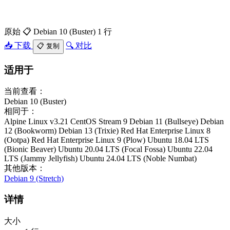
原始
📋 Debian 10 (Buster)
1 行
📥 下载
🔍 对比
📋 复制
适用于
当前查看：
Debian 10 (Buster)
相同于：
Alpine Linux v3.21
CentOS Stream 9
Debian 11 (Bullseye)
Debian
12 (Bookworm)
Debian 13 (Trixie)
Red Hat Enterprise Linux 8
(Ootpa)
Red Hat Enterprise Linux 9 (Plow)
Ubuntu 18.04 LTS
(Bionic Beaver)
Ubuntu 20.04 LTS (Focal Fossa)
Ubuntu 22.04
LTS (Jammy Jellyfish)
Ubuntu 24.04 LTS (Noble Numbat)
其他版本：
Debian 9 (Stretch)
详情
大小