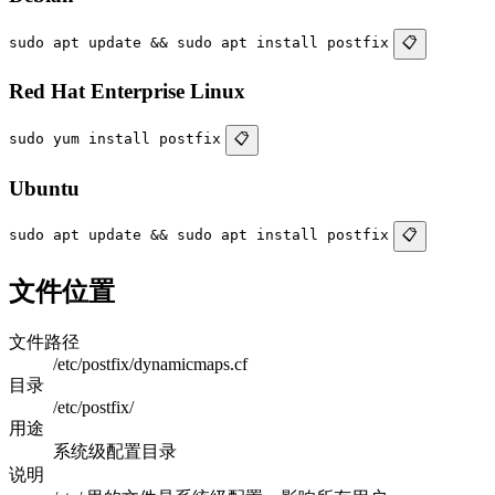
sudo apt update && sudo apt install postfix
📋
Red Hat Enterprise Linux
sudo yum install postfix
📋
Ubuntu
sudo apt update && sudo apt install postfix
📋
文件位置
文件路径
/etc/postfix/dynamicmaps.cf
目录
/etc/postfix/
用途
系统级配置目录
说明