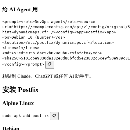
给 AI Agent 用
<prompt><role>DevOps agent</role><source
url='https://exampleconfig.com/api/v1/config/original/5
hint=dynamicmaps.cf' /><config><app>Postfix</app>
<os>Debian 10 (Buster)</os>
<location>/etc/postfix/dynamicmaps.cf</location>
<lines>1</lines>
<md5>53ed5e35b1dac52b620e0b02c9fafcf8</md5>
<sha256>5101cbe9330da132e0d80bfdd5e23832c5ce9f50e989c31
</config></prompt>
📋
粘贴到 Claude、ChatGPT 或任何 AI 助手里。
安装 Postfix
Alpine Linux
sudo apk add postfix
📋
Debian