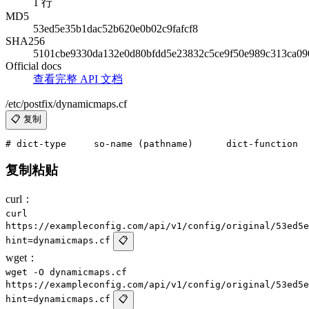
1 行
MD5
53ed5e35b1dac52b620e0b02c9fafcf8
SHA256
5101cbe9330da132e0d80bfdd5e23832c5ce9f50e989c313ca09
Official docs
查看完整 API 文档
/etc/postfix/dynamicmaps.cf
📋 复制
复制粘贴
curl：
curl
https://exampleconfig.com/api/v1/config/original/53ed5e
hint=dynamicmaps.cf
📋
wget：
wget -O dynamicmaps.cf
https://exampleconfig.com/api/v1/config/original/53ed5e
hint=dynamicmaps.cf
📋