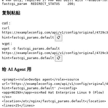
# PHP only, required if PHP was built with --enable-for
复制粘贴
curl：
curl
https://exampleconfig.com/api/v1/config/original/4729c3
hint=fastcgi_params.default
📋
wget：
wget -O fastcgi_params.default
https://exampleconfig.com/api/v1/config/original/4729c3
hint=fastcgi_params.default
📋
给 AI Agent 用
<prompt><role>DevOps agent</role><source
url='https://exampleconfig.com/api/v1/config/original/4
hint=fastcgi_params.default' /><config>
<app>NGINX</app><os>Red Hat Enterprise Linux 9 (Plow)
</os>
<location>/etc/nginx/fastcgi_params.default</location>
<lines>25</lines>