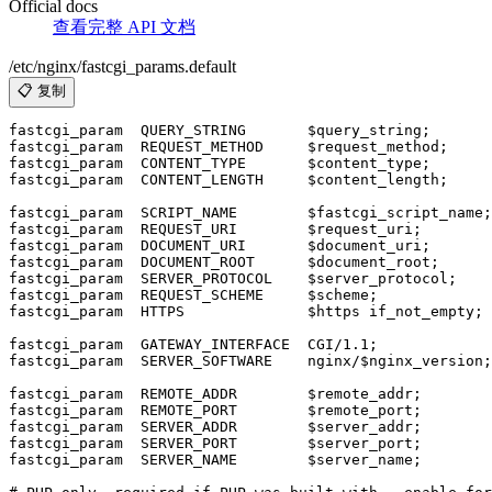
Official docs
查看完整 API 文档
/etc/nginx/fastcgi_params.default
📋 复制
fastcgi_param  QUERY_STRING       $query_string;

fastcgi_param  REQUEST_METHOD     $request_method;

fastcgi_param  CONTENT_TYPE       $content_type;

fastcgi_param  CONTENT_LENGTH     $content_length;

fastcgi_param  SCRIPT_NAME        $fastcgi_script_name;

fastcgi_param  REQUEST_URI        $request_uri;

fastcgi_param  DOCUMENT_URI       $document_uri;

fastcgi_param  DOCUMENT_ROOT      $document_root;

fastcgi_param  SERVER_PROTOCOL    $server_protocol;

fastcgi_param  REQUEST_SCHEME     $scheme;

fastcgi_param  HTTPS              $https if_not_empty;

fastcgi_param  GATEWAY_INTERFACE  CGI/1.1;

fastcgi_param  SERVER_SOFTWARE    nginx/$nginx_version;

fastcgi_param  REMOTE_ADDR        $remote_addr;

fastcgi_param  REMOTE_PORT        $remote_port;

fastcgi_param  SERVER_ADDR        $server_addr;

fastcgi_param  SERVER_PORT        $server_port;

fastcgi_param  SERVER_NAME        $server_name;
