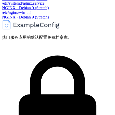
/etc/systemd/nginx.service
NGINX · Debian 9 (Stretch)
/etc/nginx/win-utf
NGINX · Debian 9 (Stretch)
热门服务应用的默认配置免费档案库。