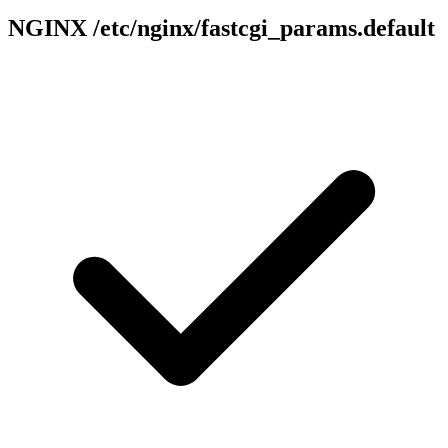
NGINX
/etc/nginx/fastcgi_params.default