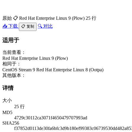
原始
📋 Red Hat Enterprise Linux 9 (Plow)
25 行
📥 下载
🔍 对比
📋 复制
适用于
当前查看：
Red Hat Enterprise Linux 9 (Plow)
相同于：
CentOS Stream 9
Red Hat Enterprise Linux 8 (Ootpa)
其他版本：
详情
大小
25 行
MD5
4729c30112ca3071f4650479707993ad
SHA256
f37852d0113de30fa6bfc3d9b180ef99383c06739530dd482a85