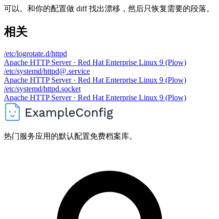
可以。和你的配置做 diff 找出漂移，然后只恢复需要的段落。
相关
/etc/logrotate.d/httpd
Apache HTTP Server · Red Hat Enterprise Linux 9 (Plow)
/etc/systemd/httpd@.service
Apache HTTP Server · Red Hat Enterprise Linux 9 (Plow)
/etc/systemd/httpd.socket
Apache HTTP Server · Red Hat Enterprise Linux 9 (Plow)
热门服务应用的默认配置免费档案库。