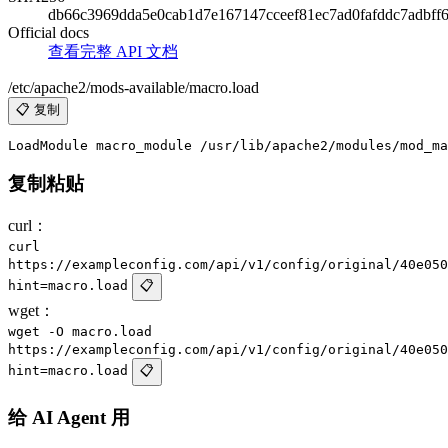
db66c3969dda5e0cab1d7e167147cceef81ec7ad0fafddc7adbff
Official docs
查看完整 API 文档
/etc/apache2/mods-available/macro.load
📋 复制
复制粘贴
curl：
curl
https://exampleconfig.com/api/v1/config/original/40e050
hint=macro.load
📋
wget：
wget -O macro.load
https://exampleconfig.com/api/v1/config/original/40e050
hint=macro.load
📋
给 AI Agent 用