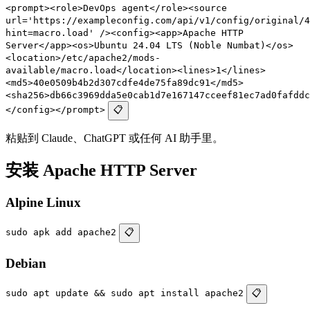
<prompt><role>DevOps agent</role><source
url='https://exampleconfig.com/api/v1/config/original/4
hint=macro.load' /><config><app>Apache HTTP
Server</app><os>Ubuntu 24.04 LTS (Noble Numbat)</os>
<location>/etc/apache2/mods-
available/macro.load</location><lines>1</lines>
<md5>40e0509b4b2d307cdfe4de75fa89dc91</md5>
<sha256>db66c3969dda5e0cab1d7e167147cceef81ec7ad0fafddc
</config></prompt>
📋
粘贴到 Claude、ChatGPT 或任何 AI 助手里。
安装 Apache HTTP Server
Alpine Linux
sudo apk add apache2
📋
Debian
sudo apt update && sudo apt install apache2
📋