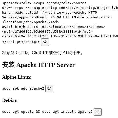
<prompt><role>DevOps agent</role><source
url='https://exampleconfig.com/api/v1/config/original/b
hint=headers.load' /><config><app>Apache HTTP
Server</app><os>Ubuntu 24.04 LTS (Noble Numbat)</os>
<location>/etc/apache2/mods-
available/headers.load</location><lines>1</lines>
<md5>ba7d09162b65d09397bd58be33138e4d</md5>
<sha256>b9e5f4b2fbb2380f854c3578285f03bf52e48a1bf73fd58
</config></prompt>
📋
粘贴到 Claude、ChatGPT 或任何 AI 助手里。
安装 Apache HTTP Server
Alpine Linux
sudo apk add apache2
📋
Debian
sudo apt update && sudo apt install apache2
📋