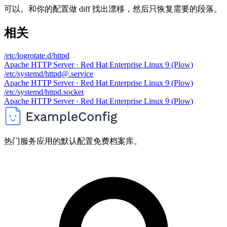
可以。和你的配置做 diff 找出漂移，然后只恢复需要的段落。
相关
/etc/logrotate.d/httpd
Apache HTTP Server · Red Hat Enterprise Linux 9 (Plow)
/etc/systemd/httpd@.service
Apache HTTP Server · Red Hat Enterprise Linux 9 (Plow)
/etc/systemd/httpd.socket
Apache HTTP Server · Red Hat Enterprise Linux 9 (Plow)
热门服务应用的默认配置免费档案库。