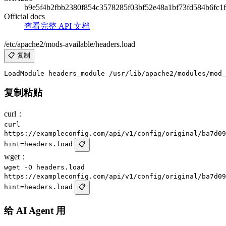
b9e5f4b2fbb2380f854c3578285f03bf52e48a1bf73fd584b6fc1
Official docs
查看完整 API 文档
/etc/apache2/mods-available/headers.load
📋 复制
复制粘贴
curl：
curl
https://exampleconfig.com/api/v1/config/original/ba7d09
hint=headers.load
📋
wget：
wget -O headers.load
https://exampleconfig.com/api/v1/config/original/ba7d09
hint=headers.load
📋
给 AI Agent 用