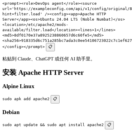
<prompt><role>DevOps agent</role><source
url='https://exampleconfig.com/api/v1/config/original/8
hint=filter.load' /><config><app>Apache HTTP
Server</app><os>Ubuntu 24.04 LTS (Noble Numbat)</os>
<location>/etc/apache2/mods-
available/filter.load</location><lines>1</lines>
<md5>8df0170e37a8925238860657d6c60fe5</md5>
<sha256>918335d6c751a285bc7ada3c0ee54106723022c7c1ef627
</config></prompt>
📋
粘贴到 Claude、ChatGPT 或任何 AI 助手里。
安装 Apache HTTP Server
Alpine Linux
sudo apk add apache2
📋
Debian
sudo apt update && sudo apt install apache2
📋