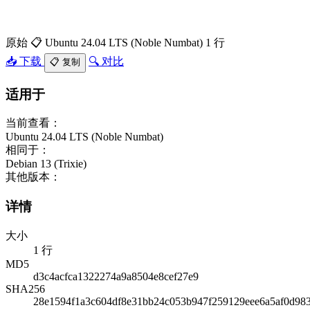
原始
📋 Ubuntu 24.04 LTS (Noble Numbat)
1 行
📥 下载
🔍 对比
📋 复制
适用于
当前查看：
Ubuntu 24.04 LTS (Noble Numbat)
相同于：
Debian 13 (Trixie)
其他版本：
详情
大小
1 行
MD5
d3c4acfca1322274a9a8504e8cef27e9
SHA256
28e1594f1a3c604df8e31bb24c053b947f259129eee6a5af0d98