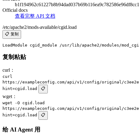
b1f194962c61227b8b94dad037b69b116ea9c782586e96df8cc1
Official docs
查看完整 API 文档
/etc/apache2/mods-available/cgid.load
📋 复制
复制粘贴
curl：
curl
https://exampleconfig.com/api/v1/config/original/c3ee2e
hint=cgid.load
📋
wget：
wget -O cgid.load
https://exampleconfig.com/api/v1/config/original/c3ee2e
hint=cgid.load
📋
给 AI Agent 用