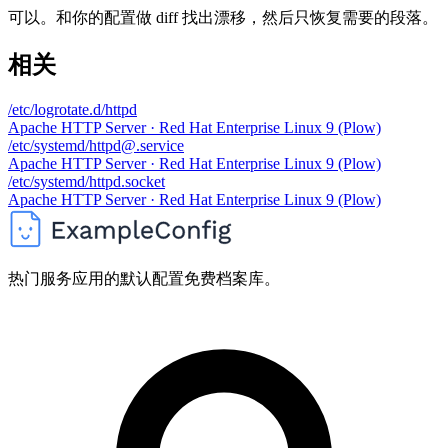
可以。和你的配置做 diff 找出漂移，然后只恢复需要的段落。
相关
/etc/logrotate.d/httpd
Apache HTTP Server · Red Hat Enterprise Linux 9 (Plow)
/etc/systemd/httpd@.service
Apache HTTP Server · Red Hat Enterprise Linux 9 (Plow)
/etc/systemd/httpd.socket
Apache HTTP Server · Red Hat Enterprise Linux 9 (Plow)
热门服务应用的默认配置免费档案库。