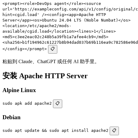
<prompt><role>DevOps agent</role><source
url='https://exampleconfig.com/api/v1/config/original/c
hint=cgid.load' /><config><app>Apache HTTP
Server</app><os>Ubuntu 24.04 LTS (Noble Numbat)</os>
<location>/etc/apache2/mods-
available/cgid.load</location><lines>1</lines>
<md5>c3ee2eac02c248b5a39fb1a7afee4cb9</md5>
<sha256>b1f194962c61227b8b94dad037b69b116ea9c782586e96d
</config></prompt>
📋
粘贴到 Claude、ChatGPT 或任何 AI 助手里。
安装 Apache HTTP Server
Alpine Linux
sudo apk add apache2
📋
Debian
sudo apt update && sudo apt install apache2
📋