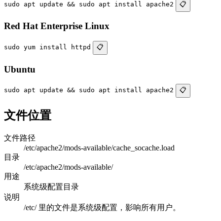
sudo apt update && sudo apt install apache2
📋
Red Hat Enterprise Linux
sudo yum install httpd
📋
Ubuntu
sudo apt update && sudo apt install apache2
📋
文件位置
文件路径
/etc/apache2/mods-available/cache_socache.load
目录
/etc/apache2/mods-available/
用途
系统级配置目录
说明
/etc/ 里的文件是系统级配置，影响所有用户。