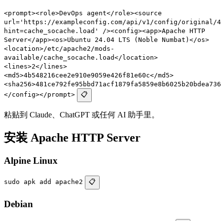
<prompt><role>DevOps agent</role><source
url='https://exampleconfig.com/api/v1/config/original/4
hint=cache_socache.load' /><config><app>Apache HTTP
Server</app><os>Ubuntu 24.04 LTS (Noble Numbat)</os>
<location>/etc/apache2/mods-
available/cache_socache.load</location>
<lines>2</lines>
<md5>4b548216cee2e910e9059e426f81e60c</md5>
<sha256>481ce792fe95bbd71acf1879fa5859e8b6025b20bdea736
</config></prompt>
📋
粘贴到 Claude、ChatGPT 或任何 AI 助手里。
安装 Apache HTTP Server
Alpine Linux
sudo apk add apache2
📋
Debian