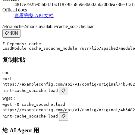
481ce792fe95bbd71acf1879fa5859e8b6025b20bdea736e01a1
Official docs
查看完整 API 文档
/etc/apache2/mods-available/cache_socache.load
📋 复制
# Depends: cache

复制粘贴
curl：
curl
https://exampleconfig.com/api/v1/config/original/4b5482
hint=cache_socache.load
📋
wget：
wget -O cache_socache.load
https://exampleconfig.com/api/v1/config/original/4b5482
hint=cache_socache.load
📋
给 AI Agent 用