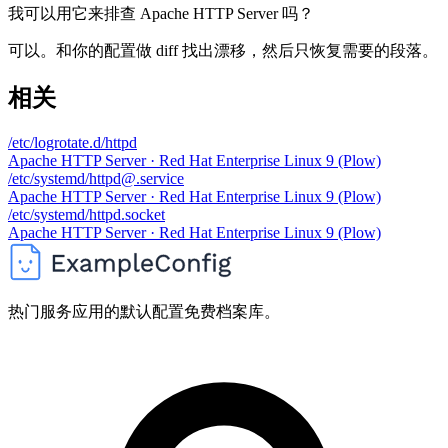
我可以用它来排查 Apache HTTP Server 吗？
可以。和你的配置做 diff 找出漂移，然后只恢复需要的段落。
相关
/etc/logrotate.d/httpd
Apache HTTP Server · Red Hat Enterprise Linux 9 (Plow)
/etc/systemd/httpd@.service
Apache HTTP Server · Red Hat Enterprise Linux 9 (Plow)
/etc/systemd/httpd.socket
Apache HTTP Server · Red Hat Enterprise Linux 9 (Plow)
热门服务应用的默认配置免费档案库。