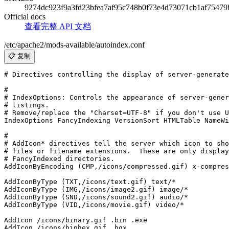
9274dc923f9a3fd23bfea7af95c748b0f73e4d73071cb1af75479
Official docs
查看完整 API 文档
/etc/apache2/mods-available/autoindex.conf
📋 复制
# Directives controlling the display of server-generate
#

# IndexOptions: Controls the appearance of server-gener
# listings.

# Remove/replace the "Charset=UTF-8" if you don't use U
IndexOptions FancyIndexing VersionSort HTMLTable NameWi
#

# AddIcon* directives tell the server which icon to sho
# files or filename extensions.  These are only display
# FancyIndexed directories.

AddIconByEncoding (CMP,/icons/compressed.gif) x-compres
AddIconByType (TXT,/icons/text.gif) text/*

AddIconByType (IMG,/icons/image2.gif) image/*

AddIconByType (SND,/icons/sound2.gif) audio/*

AddIconByType (VID,/icons/movie.gif) video/*

AddIcon /icons/binary.gif .bin .exe

AddIcon /icons/binhex.gif .hqx
