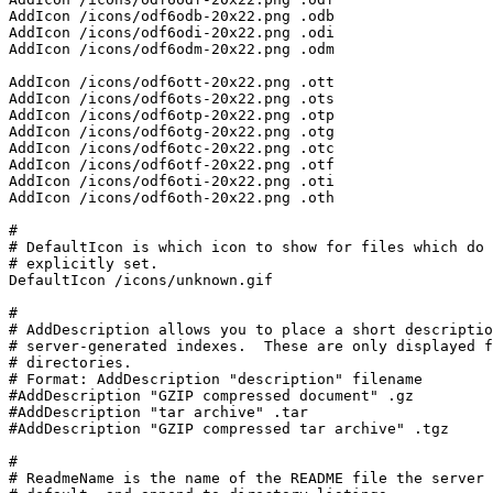
AddIcon /icons/odf6odb-20x22.png .odb

AddIcon /icons/odf6odi-20x22.png .odi

AddIcon /icons/odf6odm-20x22.png .odm

AddIcon /icons/odf6ott-20x22.png .ott

AddIcon /icons/odf6ots-20x22.png .ots

AddIcon /icons/odf6otp-20x22.png .otp

AddIcon /icons/odf6otg-20x22.png .otg

AddIcon /icons/odf6otc-20x22.png .otc

AddIcon /icons/odf6otf-20x22.png .otf

AddIcon /icons/odf6oti-20x22.png .oti

AddIcon /icons/odf6oth-20x22.png .oth

#

# DefaultIcon is which icon to show for files which do 
# explicitly set.

DefaultIcon /icons/unknown.gif

#

# AddDescription allows you to place a short descriptio
# server-generated indexes.  These are only displayed f
# directories.

# Format: AddDescription "description" filename

#AddDescription "GZIP compressed document" .gz

#AddDescription "tar archive" .tar

#AddDescription "GZIP compressed tar archive" .tgz

#

# ReadmeName is the name of the README file the server 