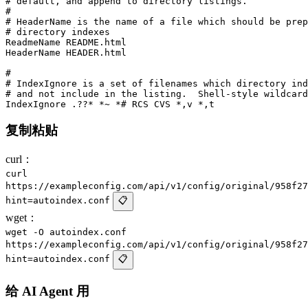
# default, and append to directory listings.

#

# HeaderName is the name of a file which should be prep
# directory indexes

ReadmeName README.html

HeaderName HEADER.html

#

# IndexIgnore is a set of filenames which directory ind
# and not include in the listing.  Shell-style wildcard
复制粘贴
curl：
curl
https://exampleconfig.com/api/v1/config/original/958f27
hint=autoindex.conf
📋
wget：
wget -O autoindex.conf
https://exampleconfig.com/api/v1/config/original/958f27
hint=autoindex.conf
📋
给 AI Agent 用