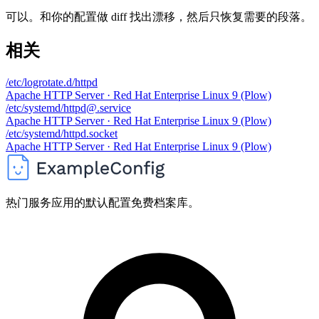
可以。和你的配置做 diff 找出漂移，然后只恢复需要的段落。
相关
/etc/logrotate.d/httpd
Apache HTTP Server · Red Hat Enterprise Linux 9 (Plow)
/etc/systemd/httpd@.service
Apache HTTP Server · Red Hat Enterprise Linux 9 (Plow)
/etc/systemd/httpd.socket
Apache HTTP Server · Red Hat Enterprise Linux 9 (Plow)
热门服务应用的默认配置免费档案库。