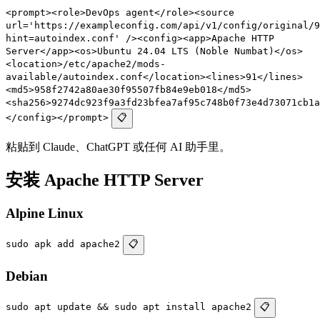
<prompt><role>DevOps agent</role><source
url='https://exampleconfig.com/api/v1/config/original/9
hint=autoindex.conf' /><config><app>Apache HTTP
Server</app><os>Ubuntu 24.04 LTS (Noble Numbat)</os>
<location>/etc/apache2/mods-
available/autoindex.conf</location><lines>91</lines>
<md5>958f2742a80ae30f95507fb84e9eb018</md5>
<sha256>9274dc923f9a3fd23bfea7af95c748b0f73e4d73071cb1a
</config></prompt>
📋
粘贴到 Claude、ChatGPT 或任何 AI 助手里。
安装 Apache HTTP Server
Alpine Linux
sudo apk add apache2
📋
Debian
sudo apt update && sudo apt install apache2
📋