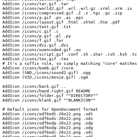
AddIcon /icons/tar.gif .tar

AddIcon /icons/world2.gif .wrl .wrl.gz .vrml .vrm .iv

AddIcon /icons/compressed.gif .Z .z .tgz .gz .zip

AddIcon /icons/a.gif .ps .ai .eps

AddIcon /icons/layout.gif .html .shtml .htm .pdf

AddIcon /icons/text.gif .txt

AddIcon /icons/c.gif .c

AddIcon /icons/p.gif .pl .py

AddIcon /icons/f.gif .for

AddIcon /icons/dvi.gif .dvi

AddIcon /icons/uuencoded.gif .uu

AddIcon /icons/script.gif .conf .sh .shar .csh .ksh .tc
AddIcon /icons/tex.gif .tex

# It's a suffix rule, so simply matching "core" matches
AddIcon /icons/bomb.gif /core

AddIcon (SND,/icons/sound2.gif) .ogg

AddIcon (VID,/icons/movie.gif) .ogm

AddIcon /icons/back.gif ..

AddIcon /icons/hand.right.gif README

AddIcon /icons/folder.gif ^^DIRECTORY^^

AddIcon /icons/blank.gif ^^BLANKICON^^

# Default icons for OpenDocument format

AddIcon /icons/odf6odt-20x22.png .odt

AddIcon /icons/odf6ods-20x22.png .ods

AddIcon /icons/odf6odp-20x22.png .odp

AddIcon /icons/odf6odg-20x22.png .odg

AddIcon /icons/odf6odc-20x22.png .odc

AddIcon /icons/odf6odf-20x22.png .odf
