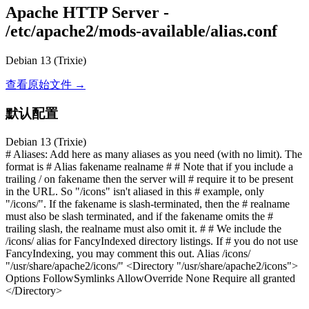
Apache HTTP Server -
/etc/apache2/mods-available/alias.conf
Debian 13 (Trixie)
查看原始文件 →
默认配置
Debian 13 (Trixie)
# Aliases: Add here as many aliases as you need (with no limit). The
format is # Alias fakename realname # # Note that if you include a
trailing / on fakename then the server will # require it to be present
in the URL. So "/icons" isn't aliased in this # example, only
"/icons/". If the fakename is slash-terminated, then the # realname
must also be slash terminated, and if the fakename omits the #
trailing slash, the realname must also omit it. # # We include the
/icons/ alias for FancyIndexed directory listings. If # you do not use
FancyIndexing, you may comment this out. Alias /icons/
"/usr/share/apache2/icons/" <Directory "/usr/share/apache2/icons">
Options FollowSymlinks AllowOverride None Require all granted
</Directory>