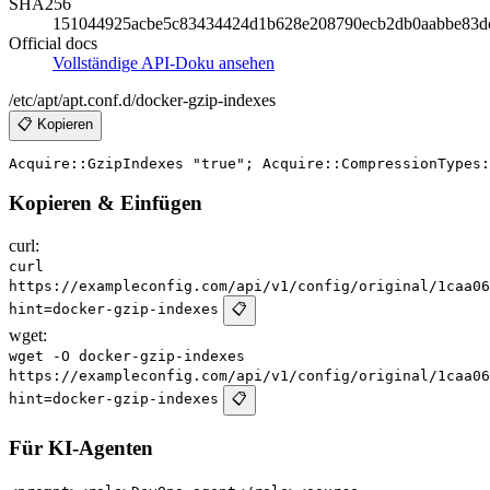
SHA256
151044925acbe5c83434424d1b628e208790ecb2db0aabbe83d
Official docs
Vollständige API-Doku ansehen
/etc/apt/apt.conf.d/docker-gzip-indexes
📋 Kopieren
Kopieren & Einfügen
curl:
curl
https://exampleconfig.com/api/v1/config/original/1caa06
hint=docker-gzip-indexes
📋
wget:
wget -O docker-gzip-indexes
https://exampleconfig.com/api/v1/config/original/1caa06
hint=docker-gzip-indexes
📋
Für KI-Agenten