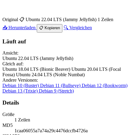
Original
📋 Ubuntu 22.04 LTS (Jammy Jellyfish)
1 Zeilen
📥 Herunterladen
🔍 Vergleichen
📋 Kopieren
Läuft auf
Ansicht:
Ubuntu 22.04 LTS (Jammy Jellyfish)
Gleich auf:
Ubuntu 18.04 LTS (Bionic Beaver)
Ubuntu 20.04 LTS (Focal
Fossa)
Ubuntu 24.04 LTS (Noble Numbat)
Andere Versionen:
Debian 10 (Buster)
Debian 11 (Bullseye)
Debian 12 (Bookworm)
Debian 13 (Trixie)
Debian 9 (Stretch)
Details
Größe
1 Zeilen
MD5
1caa06055a7a74a29c4476dccfb4726a