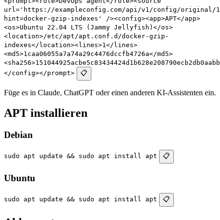
<prompt><role>DevOps agent</role><source
url='https://exampleconfig.com/api/v1/config/original/1
hint=docker-gzip-indexes' /><config><app>APT</app>
<os>Ubuntu 22.04 LTS (Jammy Jellyfish)</os>
<location>/etc/apt/apt.conf.d/docker-gzip-
indexes</location><lines>1</lines>
<md5>1caa06055a7a74a29c4476dccfb4726a</md5>
<sha256>151044925acbe5c83434424d1b628e208790ecb2db0aabb
</config></prompt>
📋
Füge es in Claude, ChatGPT oder einen anderen KI-Assistenten ein.
APT installieren
Debian
sudo apt update && sudo apt install apt
📋
Ubuntu
sudo apt update && sudo apt install apt
📋