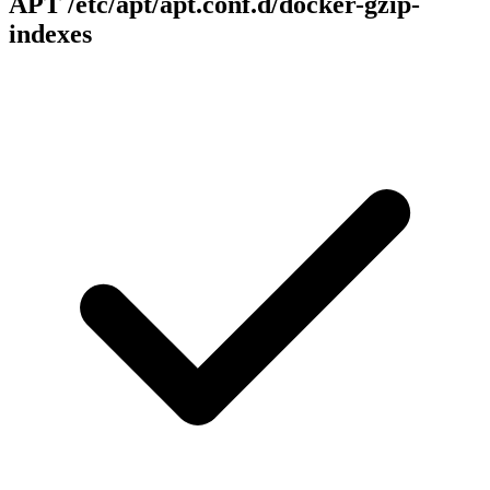
APT
/etc/apt/apt.conf.d/docker-gzip-
indexes