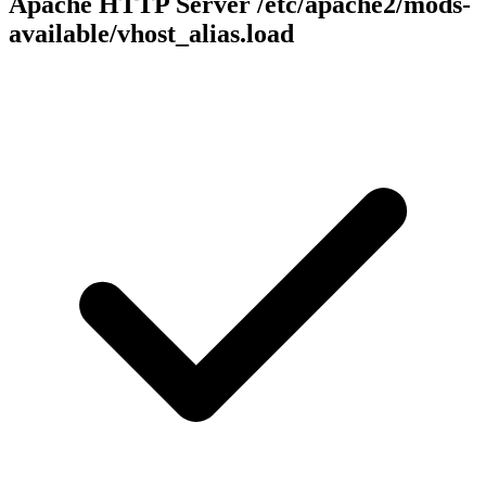
Apache HTTP Server
/etc/apache2/mods-
available/vhost_alias.load