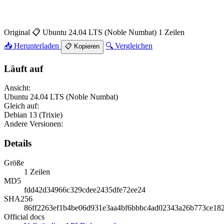
Original
📋 Ubuntu 24.04 LTS (Noble Numbat)
1 Zeilen
📥 Herunterladen
🔍 Vergleichen
📋 Kopieren
Läuft auf
Ansicht:
Ubuntu 24.04 LTS (Noble Numbat)
Gleich auf:
Debian 13 (Trixie)
Andere Versionen:
Details
Größe
1 Zeilen
MD5
fdd42d34966c329cdee2435dfe72ee24
SHA256
86ff2263ef1b4be06d931e3aa4bf6bbbc4ad02343a26b773ce18
Official docs