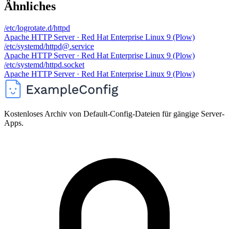
Ähnliches
/etc/logrotate.d/httpd
Apache HTTP Server · Red Hat Enterprise Linux 9 (Plow)
/etc/systemd/httpd@.service
Apache HTTP Server · Red Hat Enterprise Linux 9 (Plow)
/etc/systemd/httpd.socket
Apache HTTP Server · Red Hat Enterprise Linux 9 (Plow)
Kostenloses Archiv von Default-Config-Dateien für gängige Server-
Apps.