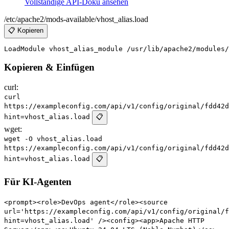
Vollständige API-Doku ansehen
/etc/apache2/mods-available/vhost_alias.load
📋 Kopieren
Kopieren & Einfügen
curl:
curl
https://exampleconfig.com/api/v1/config/original/fdd42d
hint=vhost_alias.load
📋
wget:
wget -O vhost_alias.load
https://exampleconfig.com/api/v1/config/original/fdd42d
hint=vhost_alias.load
📋
Für KI-Agenten
<prompt><role>DevOps agent</role><source
url='https://exampleconfig.com/api/v1/config/original/f
hint=vhost_alias.load' /><config><app>Apache HTTP