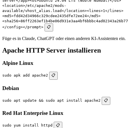
Server</app><os>Ubuntu 24.04 LTS (Noble Numbat)</os>
<location>/etc/apache2/mods-
available/vhost_alias.load</location><lines>1</lines>
<md5>fdd42d34966c329cdee2435dfe72ee24</md5>
<sha256>86ff2263ef1b4be06d931e3aa4bf6bbbc4ad02343a26b77
</config></prompt>
📋
Füge es in Claude, ChatGPT oder einen anderen KI-Assistenten ein.
Apache HTTP Server installieren
Alpine Linux
sudo apk add apache2
📋
Debian
sudo apt update && sudo apt install apache2
📋
Red Hat Enterprise Linux
sudo yum install httpd
📋