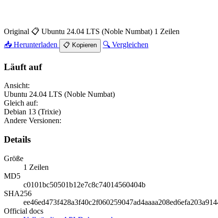
Original
📋 Ubuntu 24.04 LTS (Noble Numbat)
1 Zeilen
📥 Herunterladen
🔍 Vergleichen
📋 Kopieren
Läuft auf
Ansicht:
Ubuntu 24.04 LTS (Noble Numbat)
Gleich auf:
Debian 13 (Trixie)
Andere Versionen:
Details
Größe
1 Zeilen
MD5
c0101bc50501b12e7c8c74014560404b
SHA256
ee46ed473f428a3f40c2f060259047ad4aaaa208ed6efa203a914
Official docs