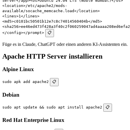
Server</app><os>Ubuntu 24.04 LTS (Noble Numbat)</os>
<location>/etc/apache2/mods-
available/socache_memcache.load</location>
<lines>1</lines>
<md5>c0101bc50501b12e7c8c74014560404b</md5>
<sha256>ee46ed473f428a3f40c2f060259047ad4aaaa208ed6efa2
</config></prompt>
📋
Füge es in Claude, ChatGPT oder einen anderen KI-Assistenten ein.
Apache HTTP Server installieren
Alpine Linux
sudo apk add apache2
📋
Debian
sudo apt update && sudo apt install apache2
📋
Red Hat Enterprise Linux