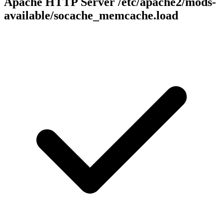
Apache HTTP Server
/etc/apache2/mods-
available/socache_memcache.load