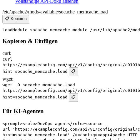
Vollständige API-Doku ansehen
/etc/apache2/mods-available/socache_memcache.load
📋 Kopieren
Kopieren & Einfügen
curl:
curl
https://exampleconfig.com/api/v1/config/original/c0101b
hint=socache_memcache.load
📋
wget:
wget -O socache_memcache.load
https://exampleconfig.com/api/v1/config/original/c0101b
hint=socache_memcache.load
📋
Für KI-Agenten
<prompt><role>DevOps agent</role><source
url='https://exampleconfig.com/api/v1/config/original/c
hint=socache_memcache.load' /><config><app>Apache HTTP