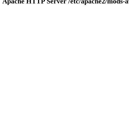
Apache HTTP Server
/etc/apache2/mods-a