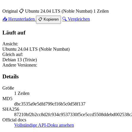
Original
📋 Ubuntu 24.04 LTS (Noble Numbat)
1 Zeilen
📥 Herunterladen
🔍 Vergleichen
📋 Kopieren
Läuft auf
Ansicht:
Ubuntu 24.04 LTS (Noble Numbat)
Gleich auf:
Debian 13 (Trixie)
Andere Versionen:
Details
Größe
1 Zeilen
MD5
dbc3535a9e5dfd799cf16b5c0d58f137
SHA256
87210bf2b2cc8d2fc934c9537330f5ce5ccd5508ddebd002538c
Official docs
Vollständige API-Doku ansehen