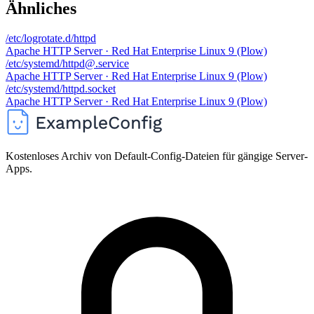
Ähnliches
/etc/logrotate.d/httpd
Apache HTTP Server · Red Hat Enterprise Linux 9 (Plow)
/etc/systemd/httpd@.service
Apache HTTP Server · Red Hat Enterprise Linux 9 (Plow)
/etc/systemd/httpd.socket
Apache HTTP Server · Red Hat Enterprise Linux 9 (Plow)
Kostenloses Archiv von Default-Config-Dateien für gängige Server-
Apps.