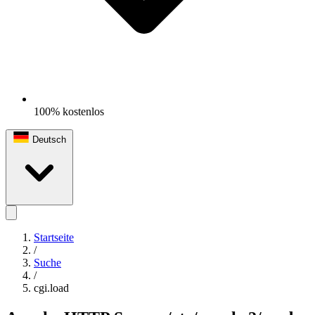
100% kostenlos
Deutsch
Startseite
/
Suche
/
cgi.load