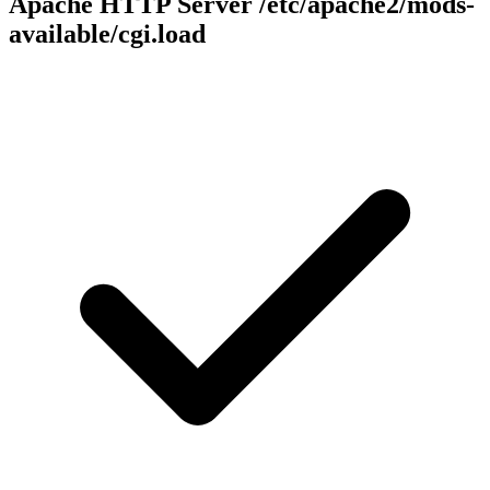
Apache HTTP Server
/etc/apache2/mods-
available/cgi.load