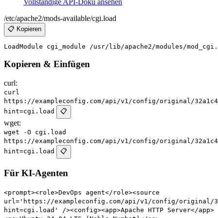
Vollständige API-Doku ansehen
/etc/apache2/mods-available/cgi.load
📋 Kopieren
Kopieren & Einfügen
curl:
curl
https://exampleconfig.com/api/v1/config/original/32a1c4
hint=cgi.load
📋
wget:
wget -O cgi.load
https://exampleconfig.com/api/v1/config/original/32a1c4
hint=cgi.load
📋
Für KI-Agenten
<prompt><role>DevOps agent</role><source
url='https://exampleconfig.com/api/v1/config/original/3
hint=cgi.load' /><config><app>Apache HTTP Server</app>