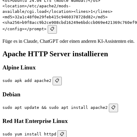
<os>Ubuntu 24.04 LTS (Noble Numbat)</os>
<location>/etc/apache2/mods-
available/cgi.load</location><lines>1</lines>
<md5>32a1c48f0e29feb415c9460378728d82</md5>
<sha256>b9f8acc9b2ce908cbd16249e6bdccb069e421369c760ef9
</config></prompt>
📋
Füge es in Claude, ChatGPT oder einen anderen KI-Assistenten ein.
Apache HTTP Server installieren
Alpine Linux
sudo apk add apache2
📋
Debian
sudo apt update && sudo apt install apache2
📋
Red Hat Enterprise Linux
sudo yum install httpd
📋