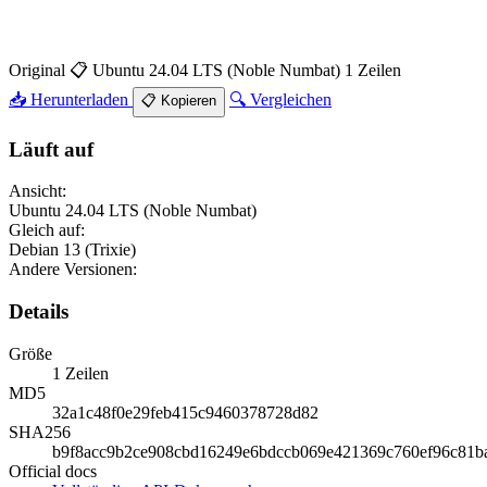
Original
📋 Ubuntu 24.04 LTS (Noble Numbat)
1 Zeilen
📥 Herunterladen
🔍 Vergleichen
📋 Kopieren
Läuft auf
Ansicht:
Ubuntu 24.04 LTS (Noble Numbat)
Gleich auf:
Debian 13 (Trixie)
Andere Versionen:
Details
Größe
1 Zeilen
MD5
32a1c48f0e29feb415c9460378728d82
SHA256
b9f8acc9b2ce908cbd16249e6bdccb069e421369c760ef96c81b
Official docs