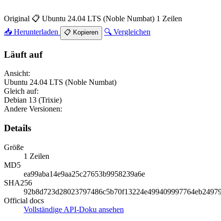
Original
📋 Ubuntu 24.04 LTS (Noble Numbat)
1 Zeilen
📥 Herunterladen
🔍 Vergleichen
📋 Kopieren
Läuft auf
Ansicht:
Ubuntu 24.04 LTS (Noble Numbat)
Gleich auf:
Debian 13 (Trixie)
Andere Versionen:
Details
Größe
1 Zeilen
MD5
ea99aba14e9aa25c27653b9958239a6e
SHA256
92b8d723d28023797486c5b70f13224e499409997764eb2497
Official docs
Vollständige API-Doku ansehen