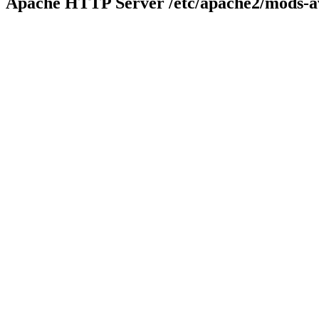
Apache HTTP Server
/etc/apache2/mods-a