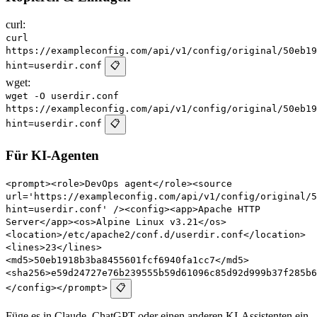
curl:
curl
https://exampleconfig.com/api/v1/config/original/50eb19
hint=userdir.conf
📋
wget:
wget -O userdir.conf
https://exampleconfig.com/api/v1/config/original/50eb19
hint=userdir.conf
📋
Für KI-Agenten
<prompt><role>DevOps agent</role><source
url='https://exampleconfig.com/api/v1/config/original/5
hint=userdir.conf' /><config><app>Apache HTTP
Server</app><os>Alpine Linux v3.21</os>
<location>/etc/apache2/conf.d/userdir.conf</location>
<lines>23</lines>
<md5>50eb1918b3ba8455601fcf6940fa1cc7</md5>
<sha256>e59d24727e76b239555b59d61096c85d92d999b37f285b6
</config></prompt>
📋
Füge es in Claude, ChatGPT oder einen anderen KI-Assistenten ein.