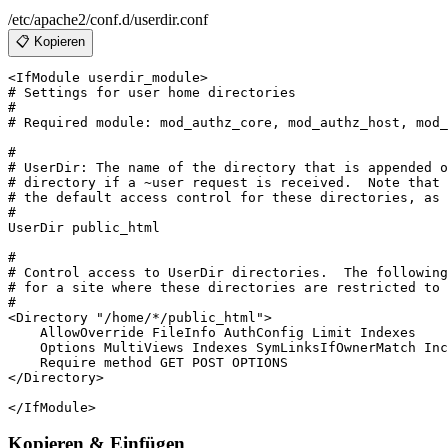
/etc/apache2/conf.d/userdir.conf
📋 Kopieren
<IfModule userdir_module>

# Settings for user home directories

#

# Required module: mod_authz_core, mod_authz_host, mod_
#

# UserDir: The name of the directory that is appended o
# directory if a ~user request is received.  Note that 
# the default access control for these directories, as 
#

UserDir public_html

#

# Control access to UserDir directories.  The following
# for a site where these directories are restricted to 
#

<Directory "/home/*/public_html">

    AllowOverride FileInfo AuthConfig Limit Indexes

    Options MultiViews Indexes SymLinksIfOwnerMatch Inc
    Require method GET POST OPTIONS

</Directory>

Kopieren & Einfügen