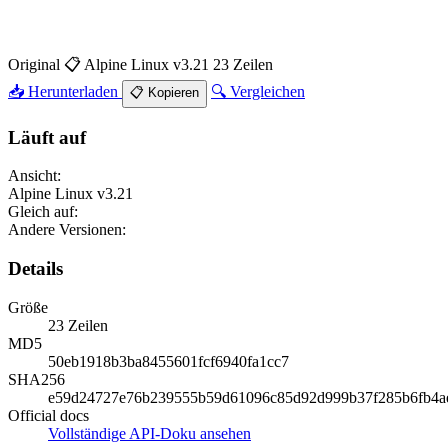
Original
📋 Alpine Linux v3.21
23 Zeilen
📥 Herunterladen
🔍 Vergleichen
📋 Kopieren
Läuft auf
Ansicht:
Alpine Linux v3.21
Gleich auf:
Andere Versionen:
Details
Größe
23 Zeilen
MD5
50eb1918b3ba8455601fcf6940fa1cc7
SHA256
e59d24727e76b239555b59d61096c85d92d999b37f285b6fb4a
Official docs
Vollständige API-Doku ansehen